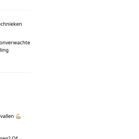
echnieken
 onverwachte
ling
llen 💪🏼
open? Of