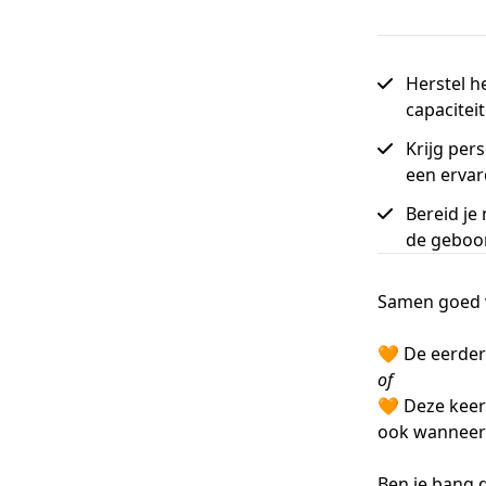
Herstel h
capacitei
Krijg per
een ervar
Bereid je
de geboo
Samen goed v
🧡 De eerder
of
🧡 Deze keer
ook wanneer 
Ben je bang d