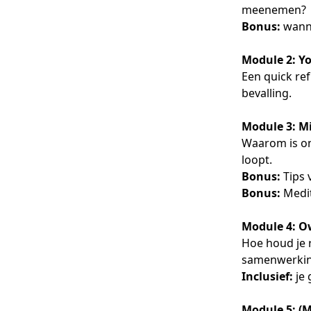
meenemen?
Bonus:
wanne
Module 2: Yo
Een quick ref
bevalling.
Module 3: Mi
Waarom is on
loopt.
Bonus:
Tips 
Bonus:
Medit
Module 4: O
Hoe houd je r
samenwerking
Inclusief:
je 
Module 5: (M