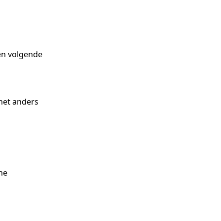
een volgende
het anders
ne