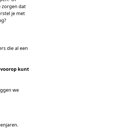
e zorgen dat
rstel je met
ng?
rs die al een
n voorop kunt
leggen we
penjaren.