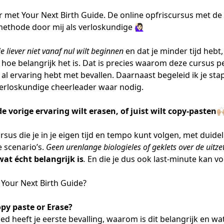
or met Your Next Birth Guide. De online opfriscursus met d
ethode door mij als verloskundige
🙋🏻‍♀️
je liever niet vanaf nul wilt beginnen
en dat je minder tijd heb
 hoe belangrijk het is. Dat is precies waarom deze cursus pe
 al ervaring hebt met bevallen. Daarnaast begeleid ik je sta
 verloskundige cheerleader waar nodig.
 vorige ervaring wilt erasen, of juist wilt copy-pasten🙌
rsus die je in je eigen tijd en tempo kunt volgen, met duidel
e scenario’s.
Geen urenlange biologieles of geklets over de uitze
wat écht belangrijk is
.
En die je dus ook last-minute kan vo
n Your Next Birth Guide?
py paste or Erase?
ed heeft je eerste bevalling, waarom is dit belangrijk en wat