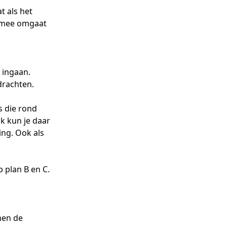
t als het
ermee omgaat
 ingaan.
drachten.
 die rond
k kun je daar
ng. Ook als
 plan B en C.
nen de