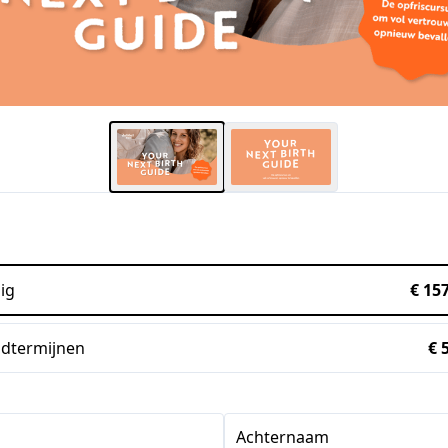
ig
€ 15
dtermijnen
€ 
Achternaam