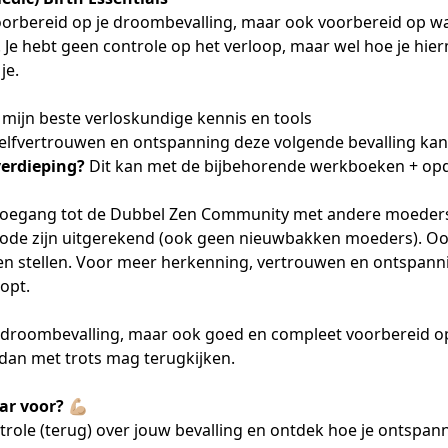
voorbereid op je droombevalling, maar ook voorbereid op wa
. Je hebt geen controle op het verloop, maar wel hoe je hi
je.
 mijn beste verloskundige kennis en tools
 zelfvertrouwen en ontspanning deze volgende bevalling kan
verdieping?
Dit kan met de bijbehorende werkboeken + op
 toegang tot de
Dubbel Zen Community
met andere moeders
iode zijn uitgerekend (ook geen nieuwbakken moeders). Oo
en stellen
. Voor meer herkenning, vertrouwen en ontspanni
opt.
 droombevalling, maar ook goed en compleet voorbereid op
 dan met trots mag terugkijken.
aar voor?
💪🏼
role (terug) over jouw bevalling en ontdek hoe je ontspan