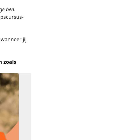
ge ben.
apscursus-
wanneer jij
n zoals