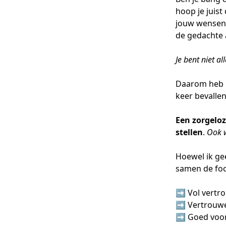
hoop je juist
jouw wensen 
de gedachte a
Je bent niet al
Daarom heb 
keer bevallen 
Een zorgeloz
stellen
.
Ook w
Hoewel ik ge
samen de foc
➡️ Vol vertr
➡️ Vertrouwe
➡️ Goed voor