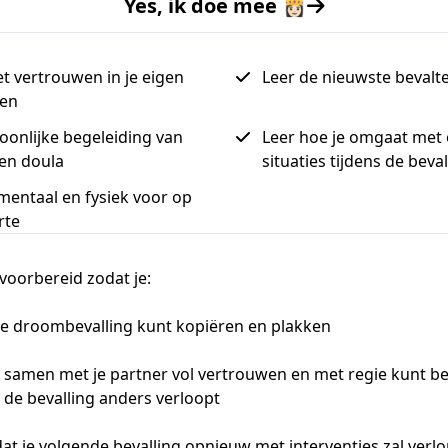
Yes, ik doe mee 👸🏻
et vertrouwen in je eigen
Leer de nieuwste bevalt
ten
soonlijke begeleiding van
Leer hoe je omgaat met
en doula
situaties tijdens de beval
 mentaal en fysiek voor op
rte
oorbereid zodat je:
e droombevalling kunt kopiëren en plakken
 samen met je partner vol vertrouwen en met regie kunt beva
de bevalling anders verloopt
at je volgende bevalling opnieuw met interventies zal verl